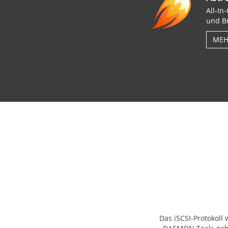
All-I
und B
MEH
Das iSCSI-Protokoll