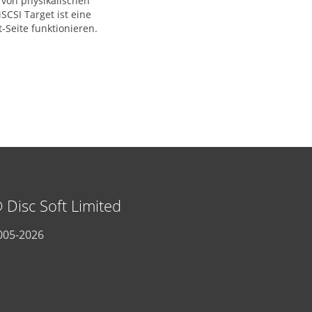
 von physikalischen
SCSI Target ist eine
-Seite funktionieren.
 Disc Soft Limited
005-2026