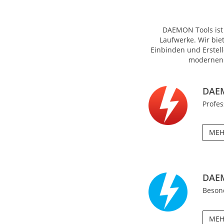
DAEMON Tools ist 
Laufwerke. Wir bi
Einbinden und Erstel
modernen 
DAEM
Profe
MEH
DAEM
Beson
MEH