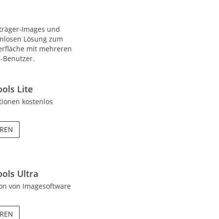
nträger-Images und
enlosen Lösung zum
erfläche mit mehreren
-Benutzer.
ls Lite
ionen kostenlos
HREN
ls Ultra
on von Imagesoftware
HREN