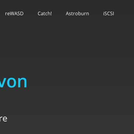
reWASD
Catch!
Astroburn
iSCSI
von
re