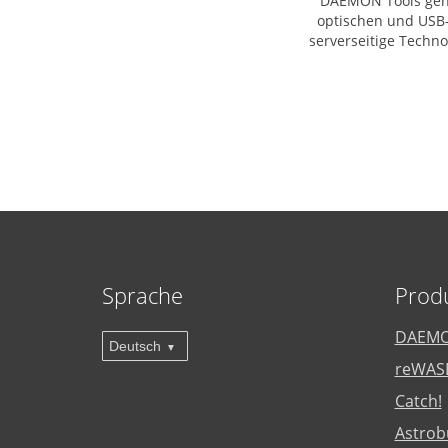
DAEMON Tools geht 
optischen und USB-G
serverseitige Techno
Sprache
Prod
DAEMO
Deutsch
reWAS
Catch!
Astrob