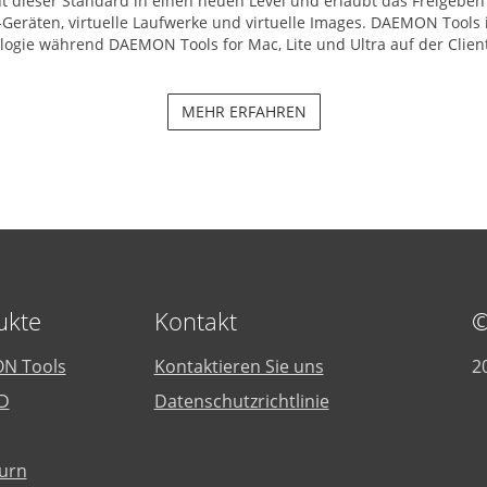
dieser Standard in einen neuen Level und erlaubt das Freigeben
eräten, virtuelle Laufwerke und virtuelle Images. DAEMON Tools i
logie während DAEMON Tools for Mac, Lite und Ultra auf der Client
MEHR ERFAHREN
ukte
Kontakt
©
N Tools
Kontaktieren Sie uns
2
D
Datenschutzrichtlinie
urn